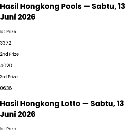
Hasil Hongkong Pools —
Sabtu, 13
Juni 2026
1st Prize
3
3
7
2
2nd Prize
4
0
2
0
3rd Prize
0
6
3
6
Hasil Hongkong Lotto —
Sabtu, 13
Juni 2026
1st Prize