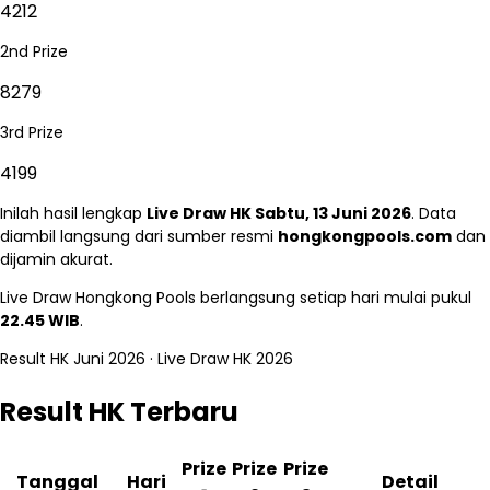
4
2
1
2
2nd Prize
8
2
7
9
3rd Prize
4
1
9
9
Inilah hasil lengkap
Live Draw HK
Sabtu, 13 Juni 2026
. Data
diambil langsung dari sumber resmi
hongkongpools.com
dan
dijamin akurat.
Live Draw Hongkong Pools berlangsung setiap hari mulai pukul
22.45 WIB
.
Result HK
Juni 2026
·
Live Draw HK
2026
Result HK Terbaru
Prize
Prize
Prize
Tanggal
Hari
Detail