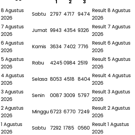
1
2
3
8 Agustus
Result
8 Agustus
Sabtu
2797
4717
9474
2026
2026
7 Agustus
Result
7 Agustus
Jumat
9943
4354
9326
2026
2026
6 Agustus
Result
6 Agustus
Kamis
3634
7402
7716
2026
2026
5 Agustus
Result
5 Agustus
Rabu
4245
0984
2519
2026
2026
4 Agustus
Result
4 Agustus
Selasa
8053
4518
8404
2026
2026
3 Agustus
Result
3 Agustus
Senin
0087
3009
5797
2026
2026
2 Agustus
Result
2 Agustus
Minggu
6723
6770
7249
2026
2026
1 Agustus
Result
1 Agustus
Sabtu
7292
1785
0560
2026
2026