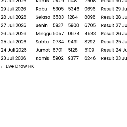
30 Juli 2026
Kamis
0409
1148
7508
Result
30 Ju
29 Juli 2026
Rabu
5305
5346
0696
Result
29 Ju
28 Juli 2026
Selasa
6583
1284
8098
Result
28 Ju
27 Juli 2026
Senin
5937
5900
6705
Result
27 Ju
26 Juli 2026
Minggu
6057
0674
4583
Result
26 Ju
25 Juli 2026
Sabtu
0734
9431
8292
Result
25 Ju
24 Juli 2026
Jumat
8701
5128
5109
Result
24 Ju
23 Juli 2026
Kamis
5902
9377
6246
Result
23 Ju
← Live Draw HK
✕