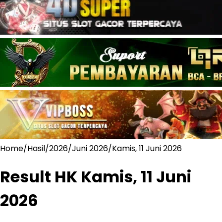
Home
/
Hasil
/
2026
/
Juni 2026
/
Kamis, 11 Juni 2026
Result HK
Kamis, 11 Juni
2026