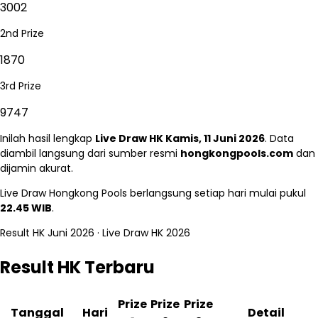
3
0
0
2
2nd Prize
1
8
7
0
3rd Prize
9
7
4
7
Inilah hasil lengkap
Live Draw HK
Kamis, 11 Juni 2026
. Data
diambil langsung dari sumber resmi
hongkongpools.com
dan
dijamin akurat.
Live Draw Hongkong Pools berlangsung setiap hari mulai pukul
22.45 WIB
.
Result HK
Juni 2026
·
Live Draw HK
2026
Result HK Terbaru
Prize
Prize
Prize
Tanggal
Hari
Detail