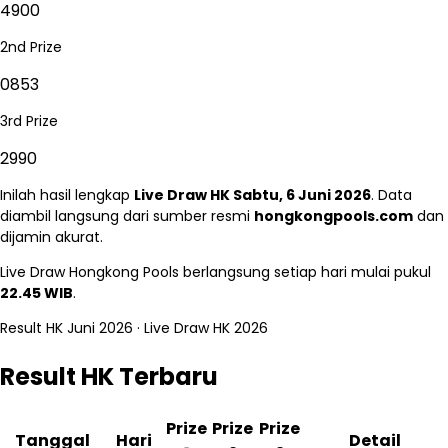
4
9
0
0
2nd Prize
0
8
5
3
3rd Prize
2
9
9
0
Inilah hasil lengkap
Live Draw HK
Sabtu, 6 Juni 2026
. Data
diambil langsung dari sumber resmi
hongkongpools.com
dan
dijamin akurat.
Live Draw Hongkong Pools berlangsung setiap hari mulai pukul
22.45 WIB
.
Result HK
Juni 2026
·
Live Draw HK
2026
Result HK Terbaru
Prize
Prize
Prize
Tanggal
Hari
Detail