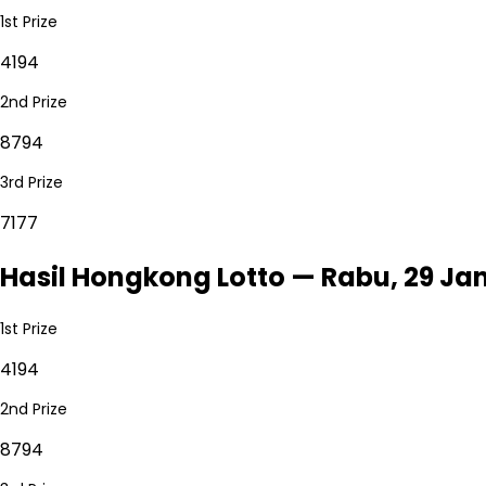
1st Prize
4
1
9
4
2nd Prize
8
7
9
4
3rd Prize
7
1
7
7
Hasil Hongkong Lotto —
Rabu, 29 Ja
1st Prize
4
1
9
4
2nd Prize
8
7
9
4