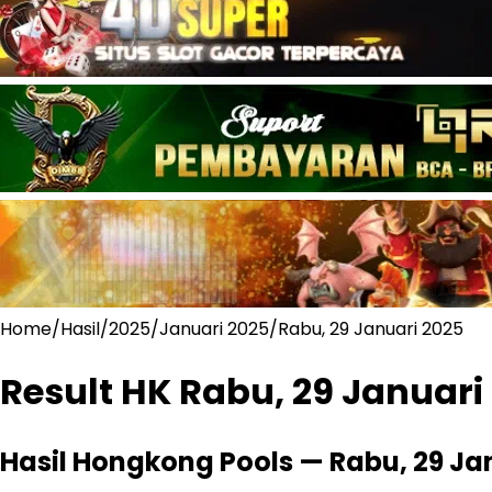
Home
/
Hasil
/
2025
/
Januari 2025
/
Rabu, 29 Januari 2025
Result HK
Rabu, 29 Januari
Hasil Hongkong Pools —
Rabu, 29 Ja