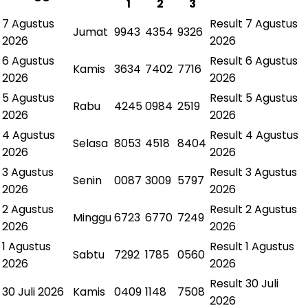
1
2
3
7 Agustus
Result
7 Agustus
Jumat
9943
4354
9326
2026
2026
6 Agustus
Result
6 Agustus
Kamis
3634
7402
7716
2026
2026
5 Agustus
Result
5 Agustus
Rabu
4245
0984
2519
2026
2026
4 Agustus
Result
4 Agustus
Selasa
8053
4518
8404
2026
2026
3 Agustus
Result
3 Agustus
Senin
0087
3009
5797
2026
2026
2 Agustus
Result
2 Agustus
Minggu
6723
6770
7249
2026
2026
1 Agustus
Result
1 Agustus
Sabtu
7292
1785
0560
2026
2026
Result
30 Juli
30 Juli 2026
Kamis
0409
1148
7508
2026