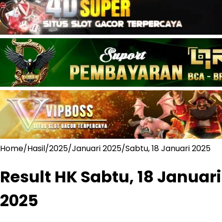
Home
/
Hasil
/
2025
/
Januari 2025
/
Sabtu, 18 Januari 2025
Result HK
Sabtu, 18 Januari
2025