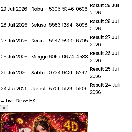
Result
29 Juli
29 Juli 2026
Rabu
5305
5346
0696
2026
Result
28 Juli
28 Juli 2026
Selasa
6583
1284
8098
2026
Result
27 Juli
27 Juli 2026
Senin
5937
5900
6705
2026
Result
26 Juli
26 Juli 2026
Minggu
6057
0674
4583
2026
Result
25 Juli
25 Juli 2026
Sabtu
0734
9431
8292
2026
Result
24 Juli
24 Juli 2026
Jumat
8701
5128
5109
2026
← Live Draw HK
✕