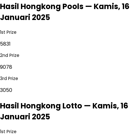
Hasil Hongkong Pools —
Kamis, 16
Januari 2025
1st Prize
5
8
3
1
2nd Prize
9
0
7
8
3rd Prize
3
0
5
0
Hasil Hongkong Lotto —
Kamis, 16
Januari 2025
1st Prize