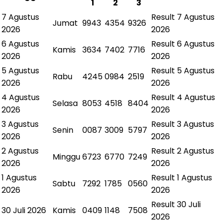
1
2
3
7 Agustus
Result
7 Agustus
Jumat
9943
4354
9326
2026
2026
6 Agustus
Result
6 Agustus
Kamis
3634
7402
7716
2026
2026
5 Agustus
Result
5 Agustus
Rabu
4245
0984
2519
2026
2026
4 Agustus
Result
4 Agustus
Selasa
8053
4518
8404
2026
2026
3 Agustus
Result
3 Agustus
Senin
0087
3009
5797
2026
2026
2 Agustus
Result
2 Agustus
Minggu
6723
6770
7249
2026
2026
1 Agustus
Result
1 Agustus
Sabtu
7292
1785
0560
2026
2026
Result
30 Juli
30 Juli 2026
Kamis
0409
1148
7508
2026