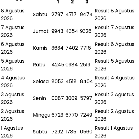
1
2
3
8 Agustus
Result
8 Agustus
Sabtu
2797
4717
9474
2026
2026
7 Agustus
Result
7 Agustus
Jumat
9943
4354
9326
2026
2026
6 Agustus
Result
6 Agustus
Kamis
3634
7402
7716
2026
2026
5 Agustus
Result
5 Agustus
Rabu
4245
0984
2519
2026
2026
4 Agustus
Result
4 Agustus
Selasa
8053
4518
8404
2026
2026
3 Agustus
Result
3 Agustus
Senin
0087
3009
5797
2026
2026
2 Agustus
Result
2 Agustus
Minggu
6723
6770
7249
2026
2026
1 Agustus
Result
1 Agustus
Sabtu
7292
1785
0560
2026
2026