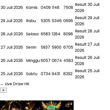
Result
30 Juli
30 Juli 2026
Kamis
0409
1148
7508
2026
Result
29 Juli
29 Juli 2026
Rabu
5305
5346
0696
2026
Result
28 Juli
28 Juli 2026
Selasa
6583
1284
8098
2026
Result
27 Juli
27 Juli 2026
Senin
5937
5900
6705
2026
Result
26 Juli
26 Juli 2026
Minggu
6057
0674
4583
2026
Result
25 Juli
25 Juli 2026
Sabtu
0734
9431
8292
2026
← Live Draw HK
✕