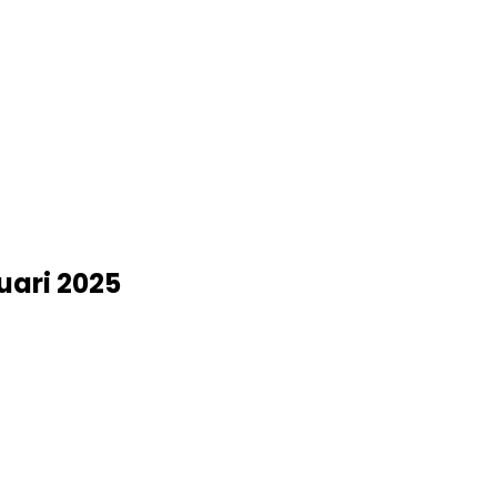
uari 2025