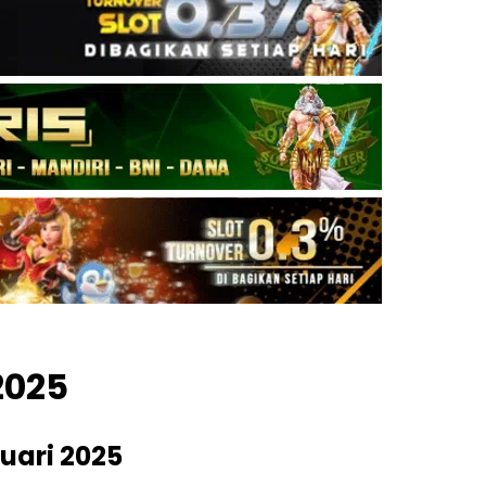
2025
nuari 2025