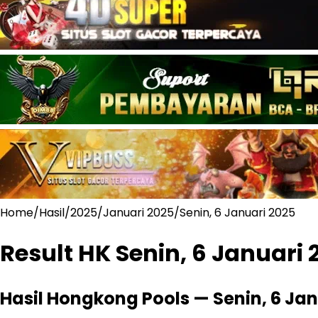
Home
/
Hasil
/
2025
/
Januari 2025
/
Senin, 6 Januari 2025
Result HK
Senin, 6 Januari 
Hasil Hongkong Pools —
Senin, 6 Ja