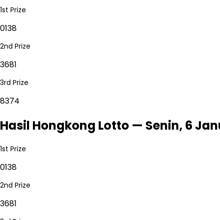
1st Prize
0
1
3
8
2nd Prize
3
6
8
1
3rd Prize
8
3
7
4
Hasil Hongkong Lotto —
Senin, 6 Jan
1st Prize
0
1
3
8
2nd Prize
3
6
8
1