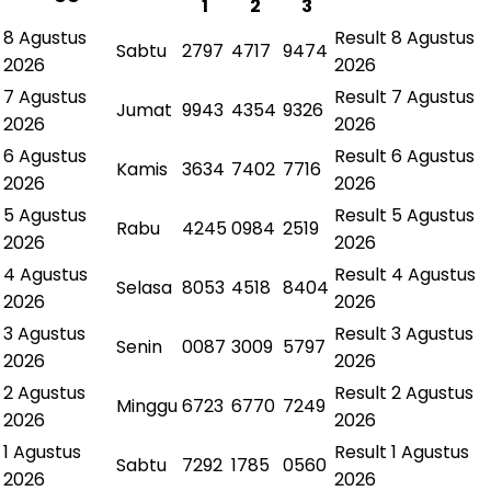
1
2
3
8 Agustus
Result
8 Agustus
Sabtu
2797
4717
9474
2026
2026
7 Agustus
Result
7 Agustus
Jumat
9943
4354
9326
2026
2026
6 Agustus
Result
6 Agustus
Kamis
3634
7402
7716
2026
2026
5 Agustus
Result
5 Agustus
Rabu
4245
0984
2519
2026
2026
4 Agustus
Result
4 Agustus
Selasa
8053
4518
8404
2026
2026
3 Agustus
Result
3 Agustus
Senin
0087
3009
5797
2026
2026
2 Agustus
Result
2 Agustus
Minggu
6723
6770
7249
2026
2026
1 Agustus
Result
1 Agustus
Sabtu
7292
1785
0560
2026
2026