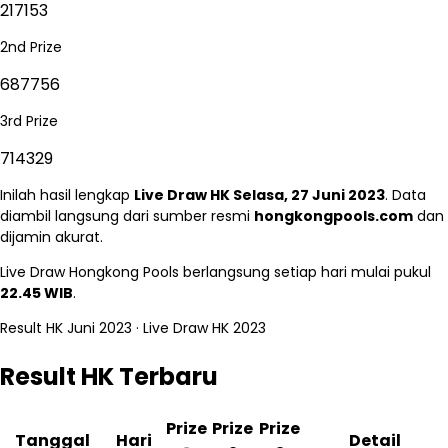
2
1
7
1
5
3
2nd Prize
6
8
7
7
5
6
3rd Prize
7
1
4
3
2
9
Inilah hasil lengkap
Live Draw HK
Selasa, 27 Juni 2023
. Data
diambil langsung dari sumber resmi
hongkongpools.com
dan
dijamin akurat.
Live Draw Hongkong Pools berlangsung setiap hari mulai pukul
22.45 WIB
.
Result HK
Juni 2023
·
Live Draw HK
2023
Result HK Terbaru
Prize
Prize
Prize
Tanggal
Hari
Detail