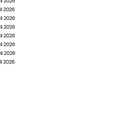
li 2026
li 2026
li 2026
li 2026
li 2026
li 2026
li 2026
li 2026