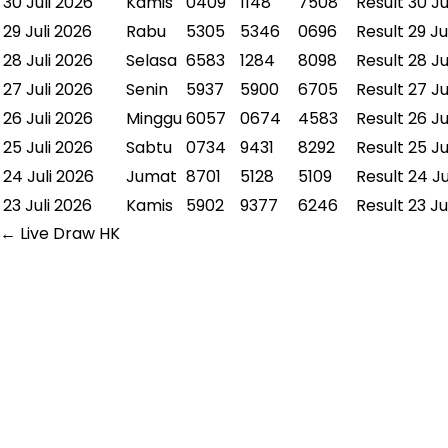
30 Juli 2026
Kamis
0409
1148
7508
Result
30 Ju
29 Juli 2026
Rabu
5305
5346
0696
Result
29 Ju
28 Juli 2026
Selasa
6583
1284
8098
Result
28 Ju
27 Juli 2026
Senin
5937
5900
6705
Result
27 Ju
26 Juli 2026
Minggu
6057
0674
4583
Result
26 Ju
25 Juli 2026
Sabtu
0734
9431
8292
Result
25 Ju
24 Juli 2026
Jumat
8701
5128
5109
Result
24 Ju
23 Juli 2026
Kamis
5902
9377
6246
Result
23 Ju
← Live Draw HK
✕