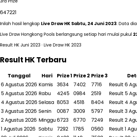
3rd Prize
6
4
7
2
2
1
Inilah hasil lengkap
Live Draw HK
Sabtu, 24 Juni 2023
. Data di
Live Draw Hongkong Pools berlangsung setiap hari mulai pukul
2
Result HK
Juni 2023
·
Live Draw HK
2023
Result HK Terbaru
Tanggal
Hari
Prize 1
Prize 2
Prize 3
Det
6 Agustus 2026
Kamis
3634
7402
7716
Result
6 Ag
5 Agustus 2026
Rabu
4245
0984
2519
Result
5 Ag
4 Agustus 2026
Selasa
8053
4518
8404
Result
4 Ag
3 Agustus 2026
Senin
0087
3009
5797
Result
3 Ag
2 Agustus 2026
Minggu
6723
6770
7249
Result
2 Ag
1 Agustus 2026
Sabtu
7292
1785
0560
Result
1 Ag