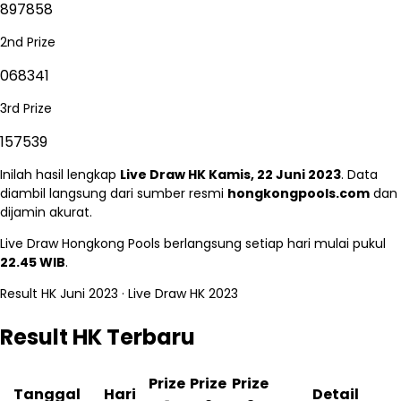
8
9
7
8
5
8
2nd Prize
0
6
8
3
4
1
3rd Prize
1
5
7
5
3
9
Inilah hasil lengkap
Live Draw HK
Kamis, 22 Juni 2023
. Data
diambil langsung dari sumber resmi
hongkongpools.com
dan
dijamin akurat.
Live Draw Hongkong Pools berlangsung setiap hari mulai pukul
22.45 WIB
.
Result HK
Juni 2023
·
Live Draw HK
2023
Result HK Terbaru
Prize
Prize
Prize
Tanggal
Hari
Detail