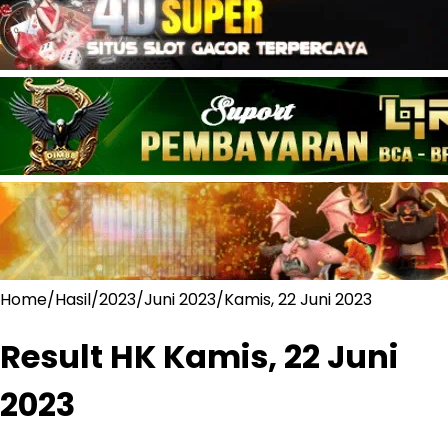
Home
/
Hasil
/
2023
/
Juni 2023
/
Kamis, 22 Juni 2023
Result HK
Kamis, 22 Juni
2023