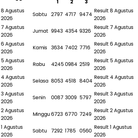
1
2
3
8 Agustus
Result
8 Agustus
Sabtu
2797
4717
9474
2026
2026
7 Agustus
Result
7 Agustus
Jumat
9943
4354
9326
2026
2026
6 Agustus
Result
6 Agustus
Kamis
3634
7402
7716
2026
2026
5 Agustus
Result
5 Agustus
Rabu
4245
0984
2519
2026
2026
4 Agustus
Result
4 Agustus
Selasa
8053
4518
8404
2026
2026
3 Agustus
Result
3 Agustus
Senin
0087
3009
5797
2026
2026
2 Agustus
Result
2 Agustus
Minggu
6723
6770
7249
2026
2026
1 Agustus
Result
1 Agustus
Sabtu
7292
1785
0560
2026
2026