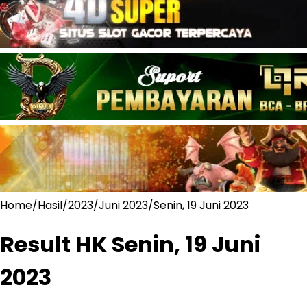
Home
/
Hasil
/
2023
/
Juni 2023
/
Senin, 19 Juni 2023
Result HK
Senin, 19 Juni
2023