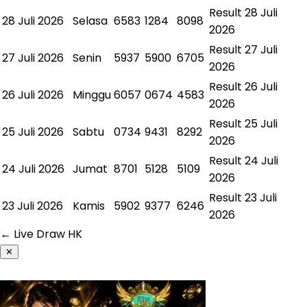
Result
28 Juli
28 Juli 2026
Selasa
6583
1284
8098
2026
Result
27 Juli
27 Juli 2026
Senin
5937
5900
6705
2026
Result
26 Juli
26 Juli 2026
Minggu
6057
0674
4583
2026
Result
25 Juli
25 Juli 2026
Sabtu
0734
9431
8292
2026
Result
24 Juli
24 Juli 2026
Jumat
8701
5128
5109
2026
Result
23 Juli
23 Juli 2026
Kamis
5902
9377
6246
2026
← Live Draw HK
✕