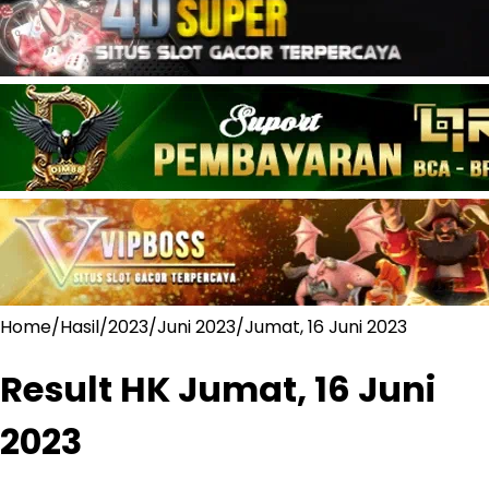
Home
/
Hasil
/
2023
/
Juni 2023
/
Jumat, 16 Juni 2023
Result HK
Jumat, 16 Juni
2023