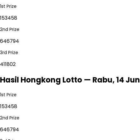
1st Prize
1
5
3
4
5
8
2nd Prize
6
4
6
7
9
4
3rd Prize
4
1
1
8
0
2
Hasil Hongkong Lotto —
Rabu, 14 Jun
1st Prize
1
5
3
4
5
8
2nd Prize
6
4
6
7
9
4